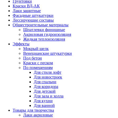
Грунтовки
Краски ВД-АК
Лаки защитные
Фасадные штукатурки
Лессирующие составы
Общестроительные материалы
Шпатлевки финишные
Акриловая гидроизоляция
Жидкая теплоизоляция
Эффекты
Мокрый шелк
Венецианские штукатурки
Под бетон
Краски с песком
По помещениям
Для стиля лофт
Для новостроек
Для спальни
Для коридора
Для детской
Для зала и холла
Для кухни
Для ванной
Товары для творчества
Лаки акриловые