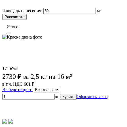
Wildberries (лучшая цена)
OZON
Лемана Про
Площадь нанесения:
м²
Рассчитать
Итого:
171 ₽/м²
2730
₽ за 2,5 кг на 16 м²
в т.ч. НДС 601 ₽
Выберите цвет:
шт
Оформить заказ
Купить
Wildberries (лучшая цена)
OZON
Лемана Про
Магазины
партнеров