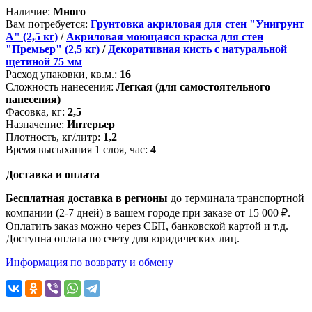
Наличие:
Много
Вам потребуется:
Грунтовка акриловая для стен "Унигрунт
А" (2,5 кг)
/
Акриловая моющаяся краска для стен
"Премьер" (2,5 кг)
/
Декоративная кисть с натуральной
щетиной 75 мм
Расход упаковки, кв.м.:
16
Сложность нанесения:
Легкая (для самостоятельного
нанесения)
Фасовка, кг:
2,5
Назначение:
Интерьер
Плотность, кг/литр:
1,2
Время высыхания 1 слоя, час:
4
Доставка и оплата
Бесплатная доставка в регионы
до терминала транспортной
компании (2-7 дней) в вашем городе при заказе от 15 000 ₽.
Оплатить заказ можно через СБП, банковской картой и т.д.
Доступна оплата по счету для юридических лиц.
Информация по возврату и обмену