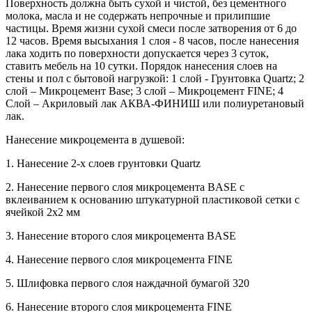
Поверхность должна быть сухой и чистой, без цементного
молока, масла и не содержать непрочные и прилипшие
частицы. Время жизни сухой смеси после затворения от 6 до
12 часов. Время высыхания 1 слоя - 8 часов, после нанесения
лака ходить по поверхности допускается через 3 суток,
ставить мебель на 10 сутки. Порядок нанесения слоев на
стены и пол с бытовой нагрузкой: 1 слой - Грунтовка Quartz; 2
слой – Микроцемент Base; 3 слой – Микроцемент FINE; 4
Слой – Акриловый лак АКВА-ФИНИШ или полиуретановый
лак.
Нанесение микроцемента в душевой:
1. Нанесение 2-х слоев грунтовки Quartz
2. Нанесение первого слоя микроцемента BASE с
вклеиванием к основанию штукатурной пластиковой сетки c
ячейкой 2х2 мм
3. Нанесение второго слоя микроцемента BASE
4. Нанесение первого слоя микроцемента FINE
5. Шлифовка первого слоя наждачной бумагой 320
6. Нанесение второго слоя микроцемента FINE