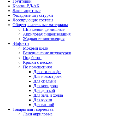
Грунтовки
Краски ВД-АК
Лаки защитные
Фасадные штукатурки
Лессирующие составы
Общестроительные материалы
Шпатлевки финишные
Акриловая гидроизоляция
Жидкая теплоизоляция
Эффекты
Мокрый шелк
Венецианские штукатурки
Под бетон
Краски с песком
По помещениям
Для стиля лофт
Для новостроек
Для спальни
Для коридора
Для детской
Для зала и холла
Для кухни
Для ванной
Товары для творчества
Лаки акриловые