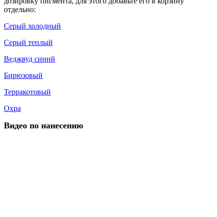
дозировку пигмента, для этого добавьте его в корзину
отдельно:
Серый холодный
Серый теплый
Веджвуд синий
Бирюзовый
Терракотовый
Охра
Видео по нанесению