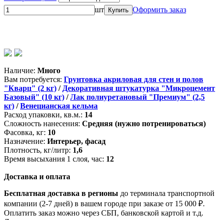
шт
Оформить заказ
Купить
Wildberries (лучшая цена)
OZON
Лемана Про
Магазины
партнеров
Наличие:
Много
Вам потребуется:
Грунтовка акриловая для стен и полов
"Кварц" (2 кг)
/
Декоративная штукатурка "Микроцемент
Базовый" (10 кг)
/
Лак полиуретановый "Премиум" (2,5
кг)
/
Венецианская кельма
Расход упаковки, кв.м.:
14
Сложность нанесения:
Средняя (нужно потренироваться)
Фасовка, кг:
10
Назначение:
Интерьер, фасад
Плотность, кг/литр:
1,6
Время высыхания 1 слоя, час:
12
Доставка и оплата
Бесплатная доставка в регионы
до терминала транспортной
компании (2-7 дней) в вашем городе при заказе от 15 000 ₽.
Оплатить заказ можно через СБП, банковской картой и т.д.