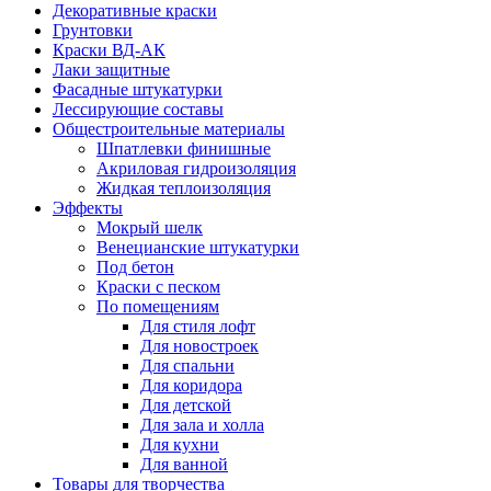
Декоративные краски
Грунтовки
Краски ВД-АК
Лаки защитные
Фасадные штукатурки
Лессирующие составы
Общестроительные материалы
Шпатлевки финишные
Акриловая гидроизоляция
Жидкая теплоизоляция
Эффекты
Мокрый шелк
Венецианские штукатурки
Под бетон
Краски с песком
По помещениям
Для стиля лофт
Для новостроек
Для спальни
Для коридора
Для детской
Для зала и холла
Для кухни
Для ванной
Товары для творчества