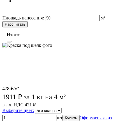
Wildberries (лучшая цена)
OZON
Лемана Про
Площадь нанесения:
м²
Рассчитать
Итого:
478 ₽/м²
1911
₽ за 1 кг на 4 м²
в т.ч. НДС 421 ₽
Выберите цвет:
шт
Оформить заказ
Купить
Wildberries (лучшая цена)
OZON
Лемана Про
Магазины