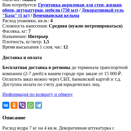
Вам потребуется:
Грунтовка акриловая для стен, жидких
обоев, штукатурки, мебели (750 мл)
/
Декоративный гель
"База" (1 кг)
/
Венецианская кельма
Расход упаковки, кв.м.:
4
Сложность нанесения:
Средняя (нужно потренироваться)
Фасовка, кг:
7
Назначение:
Интерьер
Плотность, кг/литр:
1,5
Время высыхания 1 слоя, час:
12
Доставка и оплата
Бесплатная доставка в регионы
до терминала транспортной
компании (2-7 дней) в вашем городе при заказе от 15 000 ₽.
Оплатить заказ можно через СБП, банковской картой и т.д.
Доступна оплата по счету для юридических лиц.
Информация по возврату и обмену
Описание
Расход ведра 7 кг на 4 кв.м. Декоративная штукатурка с