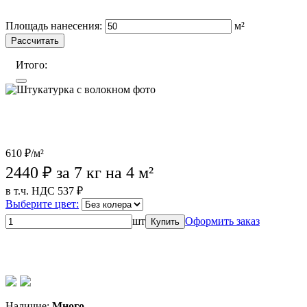
Wildberries (лучшая цена)
OZON
Лемана Про
Площадь нанесения:
м²
Рассчитать
Итого:
610 ₽/м²
2440
₽ за 7 кг на 4 м²
в т.ч. НДС 537 ₽
Выберите цвет:
шт
Оформить заказ
Купить
Wildberries (лучшая цена)
OZON
Лемана Про
Магазины
партнеров
Наличие:
Много