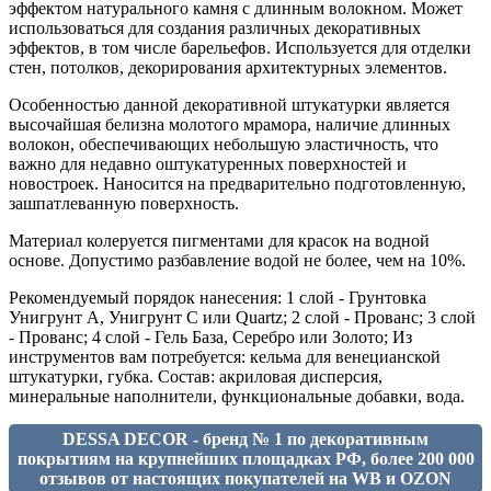
эффектом натурального камня с длинным волокном. Может
использоваться для создания различных декоративных
эффектов, в том числе барельефов. Используется для отделки
стен, потолков, декорирования архитектурных элементов.
Особенностью данной декоративной штукатурки является
высочайшая белизна молотого мрамора, наличие длинных
волокон, обеспечивающих небольшую эластичность, что
важно для недавно оштукатуренных поверхностей и
новостроек. Наносится на предварительно подготовленную,
зашпатлеванную поверхность.
Материал колеруется пигментами для красок на водной
основе. Допустимо разбавление водой не более, чем на 10%.
Рекомендуемый порядок нанесения: 1 слой - Грунтовка
Унигрунт А, Унигрунт С или Quartz; 2 слой - Прованс; 3 слой
- Прованс; 4 слой - Гель База, Серебро или Золото; Из
инструментов вам потребуется: кельма для венецианской
штукатурки, губка. Состав: акриловая дисперсия,
минеральные наполнители, функциональные добавки, вода.
DESSA DECOR - бренд № 1 по декоративным
покрытиям на крупнейших площадках РФ, более 200 000
отзывов от настоящих покупателей на WB и OZON