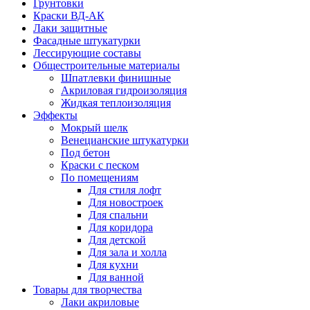
Грунтовки
Краски ВД-АК
Лаки защитные
Фасадные штукатурки
Лессирующие составы
Общестроительные материалы
Шпатлевки финишные
Акриловая гидроизоляция
Жидкая теплоизоляция
Эффекты
Мокрый шелк
Венецианские штукатурки
Под бетон
Краски с песком
По помещениям
Для стиля лофт
Для новостроек
Для спальни
Для коридора
Для детской
Для зала и холла
Для кухни
Для ванной
Товары для творчества
Лаки акриловые