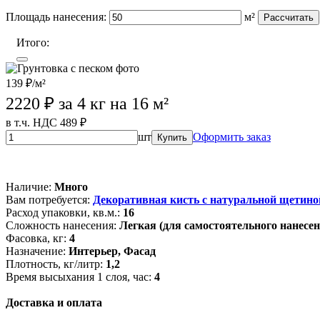
Площадь нанесения:
м²
Рассчитать
Итого:
139 ₽/м²
2220
₽ за 4 кг на 16 м²
в т.ч. НДС 489 ₽
шт
Оформить заказ
Купить
Wildberries (лучшая цена)
OZON
Лемана Про
Магазины партне
Наличие:
Много
Вам потребуется:
Декоративная кисть с натуральной щетино
Расход упаковки, кв.м.:
16
Сложность нанесения:
Легкая (для самостоятельного нанесен
Фасовка, кг:
4
Назначение:
Интерьер, Фасад
Плотность, кг/литр:
1,2
Время высыхания 1 слоя, час:
4
Доставка и оплата