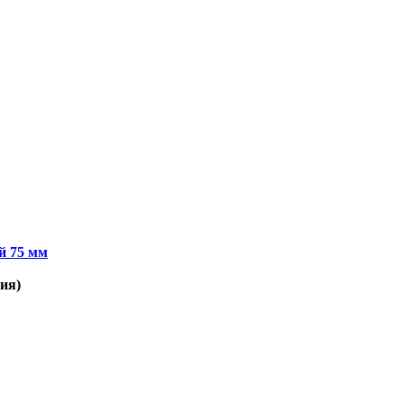
ров
й 75 мм
ия)