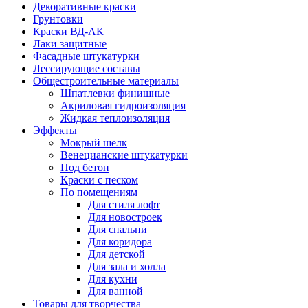
Декоративные краски
Грунтовки
Краски ВД-АК
Лаки защитные
Фасадные штукатурки
Лессирующие составы
Общестроительные материалы
Шпатлевки финишные
Акриловая гидроизоляция
Жидкая теплоизоляция
Эффекты
Мокрый шелк
Венецианские штукатурки
Под бетон
Краски с песком
По помещениям
Для стиля лофт
Для новостроек
Для спальни
Для коридора
Для детской
Для зала и холла
Для кухни
Для ванной
Товары для творчества