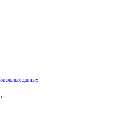
сональных данных
о