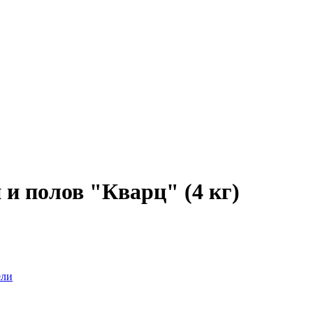
 и полов "Кварц" (4 кг)
ели
Wildberries (лучшая цена)
OZON
Лемана Про