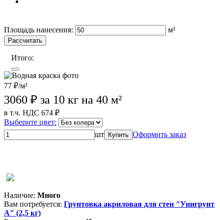
Wildberries (лучшая цена)
OZON
Лемана Про
Площадь нанесения:
м²
Рассчитать
Итого:
77 ₽/м²
3060
₽ за 10 кг на 40 м²
в т.ч. НДС 674 ₽
Выберите цвет:
шт
Оформить заказ
Купить
Wildberries (лучшая цена)
OZON
Лемана Про
Магазины
партнеров
Наличие:
Много
Вам потребуется:
Грунтовка акриловая для стен "Унигрунт
А" (2,5 кг)