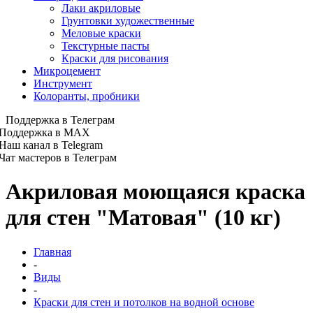
Лаки акриловые
Грунтовки художественные
Меловые краски
Текстурные пасты
Краски для рисования
Микроцемент
Инструмент
Колоранты, пробники
Поддержка в Телеграм
Поддержка в MAX
Наш канал в Telegram
Чат мастеров в Телеграм
Акриловая моющаяся краска
для стен "Матовая" (10 кг)
Главная
-
Виды
-
Краски для стен и потолков на водной основе