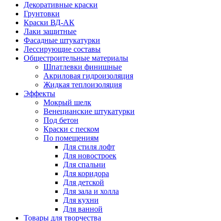
Декоративные краски
Грунтовки
Краски ВД-АК
Лаки защитные
Фасадные штукатурки
Лессирующие составы
Общестроительные материалы
Шпатлевки финишные
Акриловая гидроизоляция
Жидкая теплоизоляция
Эффекты
Мокрый шелк
Венецианские штукатурки
Под бетон
Краски с песком
По помещениям
Для стиля лофт
Для новостроек
Для спальни
Для коридора
Для детской
Для зала и холла
Для кухни
Для ванной
Товары для творчества