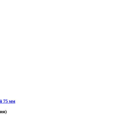
Wildberries (лучшая цена)
OZON
й 75 мм
ия)