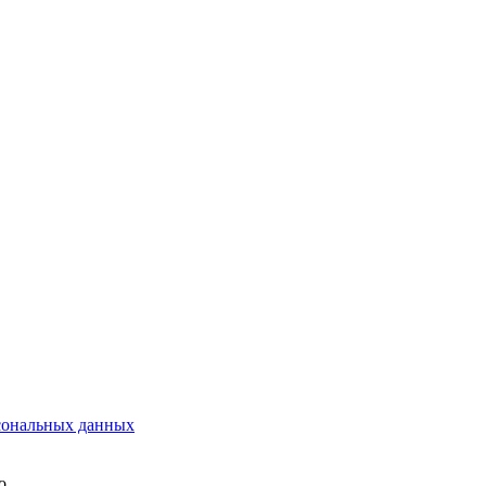
сональных данных
о