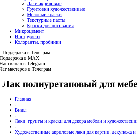
Лаки акриловые
Грунтовки художественные
Меловые краски
Текстурные пасты
Краски для рисования
Микроцемент
Инструмент
Колоранты, пробники
Поддержка в Телеграм
Поддержка в MAX
Наш канал в Telegram
Чат мастеров в Телеграм
Лак полиуретановый для мебел
Главная
-
Виды
-
Лаки, грунты и краски для декора мебели и художественн
-
Художественные акриловые лаки для картин, декупажа и 