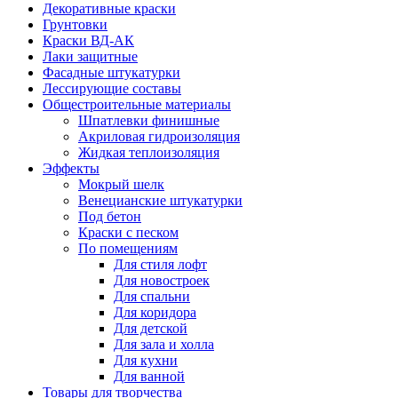
Декоративные краски
Грунтовки
Краски ВД-АК
Лаки защитные
Фасадные штукатурки
Лессирующие составы
Общестроительные материалы
Шпатлевки финишные
Акриловая гидроизоляция
Жидкая теплоизоляция
Эффекты
Мокрый шелк
Венецианские штукатурки
Под бетон
Краски с песком
По помещениям
Для стиля лофт
Для новостроек
Для спальни
Для коридора
Для детской
Для зала и холла
Для кухни
Для ванной
Товары для творчества