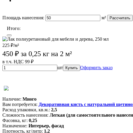
Площадь нанесения:
м²
Рассчитать
Итого:
225 ₽/м²
450
₽ за 0,25 кг на 2 м²
в т.ч. НДС 99 ₽
шт
Оформить заказ
Купить
Wildberries (лучшая цена)
OZON
Магазины партнеров
Наличие:
Много
Вам потребуется:
Декоративная кисть с натуральной щетино
Расход упаковки, кв.м.:
2,5
Сложность нанесения:
Легкая (для самостоятельного нанесен
Фасовка, кг:
0,25
Назначение:
Интерьер, фасад
Плотность, кг/литр:
1,2