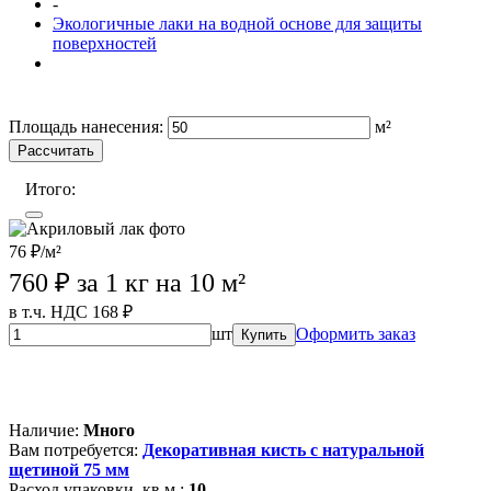
-
Экологичные лаки на водной основе для защиты
поверхностей
Wildberries (лучшая цена)
OZON
Лемана Про
Площадь нанесения:
м²
Рассчитать
Итого:
76 ₽/м²
760
₽ за 1 кг на 10 м²
в т.ч. НДС 168 ₽
шт
Оформить заказ
Купить
Wildberries (лучшая цена)
OZON
Лемана Про
Магазины
партнеров
Наличие:
Много
Вам потребуется:
Декоративная кисть с натуральной
щетиной 75 мм
Расход упаковки, кв.м.:
10