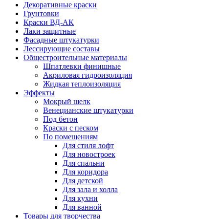
Декоративные краски
Грунтовки
Краски ВД-АК
Лаки защитные
Фасадные штукатурки
Лессирующие составы
Общестроительные материалы
Шпатлевки финишные
Акриловая гидроизоляция
Жидкая теплоизоляция
Эффекты
Мокрый шелк
Венецианские штукатурки
Под бетон
Краски с песком
По помещениям
Для стиля лофт
Для новостроек
Для спальни
Для коридора
Для детской
Для зала и холла
Для кухни
Для ванной
Товары для творчества