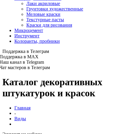
Лаки акриловые
Грунтовки художественные
Меловые краски
Текстурные пасты
Краски для рисования
Микроцемент
Инструмент
Колоранты, пробники
Поддержка в Телеграм
Поддержка в MAX
Наш канал в Telegram
Чат мастеров в Телеграм
Каталог декоративных
штукатурок и красок
Главная
-
Виды