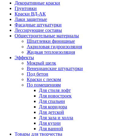
Декоративные краски
Грунтовки
Краски ВД-АК
Лаки защитные
Фасадные штукатурки
Лессирующие составы
Общестроительные материалы
Шпатлевки финишные
Акриловая гидроизоляция
Жидкая теплоизоляция
Эффекты
Мокрый шелк
Венецианские штукатурки
Под бетон
Краски с песком
По помещениям
Для стиля лофт
Для новостроек
Для спальни
Для коридора
Для детской
Для зала и холла
Для кухни
Для ванной
Товары для творчества