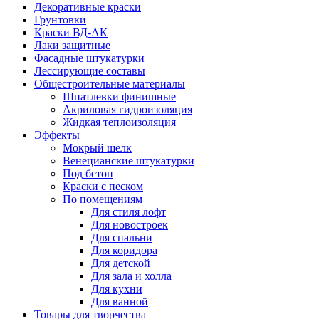
Декоративные краски
Грунтовки
Краски ВД-АК
Лаки защитные
Фасадные штукатурки
Лессирующие составы
Общестроительные материалы
Шпатлевки финишные
Акриловая гидроизоляция
Жидкая теплоизоляция
Эффекты
Мокрый шелк
Венецианские штукатурки
Под бетон
Краски с песком
По помещениям
Для стиля лофт
Для новостроек
Для спальни
Для коридора
Для детской
Для зала и холла
Для кухни
Для ванной
Товары для творчества