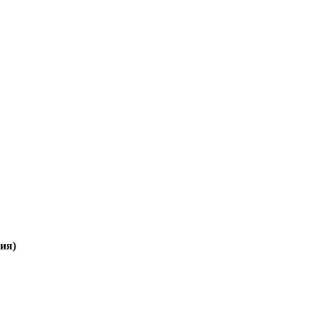
Wildberries (лучшая цена)
OZON
ия)