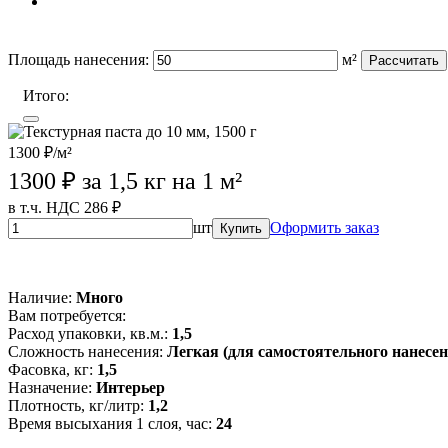
Площадь нанесения:
м²
Рассчитать
Итого:
1300 ₽/м²
1300
₽ за 1,5 кг на 1 м²
в т.ч. НДС 286 ₽
шт
Оформить заказ
Купить
Wildberries (лучшая цена)
OZON
Магазины партнеров
Наличие:
Много
Вам потребуется:
Расход упаковки, кв.м.:
1,5
Сложность нанесения:
Легкая (для самостоятельного нанесен
Фасовка, кг:
1,5
Назначение:
Интерьер
Плотность, кг/литр:
1,2
Время высыхания 1 слоя, час:
24