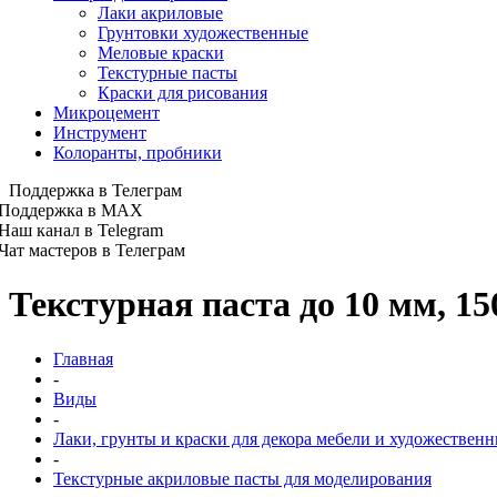
Лаки акриловые
Грунтовки художественные
Меловые краски
Текстурные пасты
Краски для рисования
Микроцемент
Инструмент
Колоранты, пробники
Поддержка в Телеграм
Поддержка в MAX
Наш канал в Telegram
Чат мастеров в Телеграм
Текстурная паста до 10 мм, 15
Главная
-
Виды
-
Лаки, грунты и краски для декора мебели и художественн
-
Текстурные акриловые пасты для моделирования