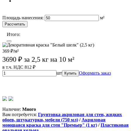
Wildberries (лучшая цена)
OZON
Лемана Про
Площадь нанесения:
м²
Рассчитать
Итого:
369 ₽/м²
3690
₽ за 2,5 кг на 10 м²
в т.ч. НДС 812 ₽
шт
Оформить заказ
Купить
Wildberries (лучшая цена)
OZON
Лемана Про
Магазины
партнеров
Наличие:
Много
Вам потребуется:
Грунтовка акриловая для стен, жидких
обоев, штукатурки, мебели (750 мл)
/
Акриловая
моющаяся краска для стен "Премьер" (1 кг)
/
Пластиковая
овальная кельма