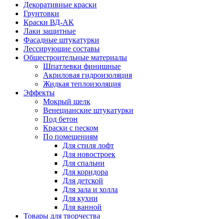
Декоративные краски
Грунтовки
Краски ВД-АК
Лаки защитные
Фасадные штукатурки
Лессирующие составы
Общестроительные материалы
Шпатлевки финишные
Акриловая гидроизоляция
Жидкая теплоизоляция
Эффекты
Мокрый шелк
Венецианские штукатурки
Под бетон
Краски с песком
По помещениям
Для стиля лофт
Для новостроек
Для спальни
Для коридора
Для детской
Для зала и холла
Для кухни
Для ванной
Товары для творчества