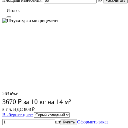
Площадь нанесения:
м²
Рассчитать
Итого:
263 ₽/м²
3670
₽ за 10 кг на 14 м²
в т.ч. НДС 808 ₽
Выберите цвет:
шт
Оформить заказ
Купить