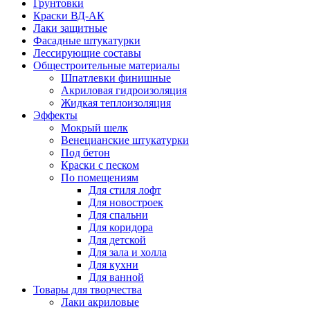
Грунтовки
Краски ВД-АК
Лаки защитные
Фасадные штукатурки
Лессирующие составы
Общестроительные материалы
Шпатлевки финишные
Акриловая гидроизоляция
Жидкая теплоизоляция
Эффекты
Мокрый шелк
Венецианские штукатурки
Под бетон
Краски с песком
По помещениям
Для стиля лофт
Для новостроек
Для спальни
Для коридора
Для детской
Для зала и холла
Для кухни
Для ванной
Товары для творчества
Лаки акриловые