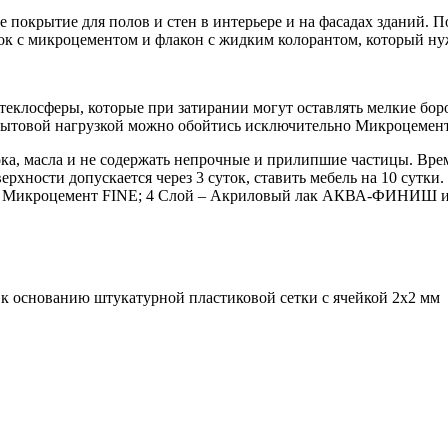
ое покрытие для полов и стен в интерьере и на фасадах зданий. П
ок с микроцементом и флакон с жидким колорантом, который нуж
еклосферы, которые при затирании могут оставлять мелкие бор
 бытовой нагрузкой можно обойтись исключительно Микроцемент
ка, масла и не содержать непрочные и прилипшие частицы. Время
верхности допускается через 3 суток, ставить мебель на 10 сутки
лой – Микроцемент FINE; 4 Слой – Акриловый лак АКВА-ФИНИШ 
к основанию штукатурной пластиковой сетки c ячейкой 2х2 мм