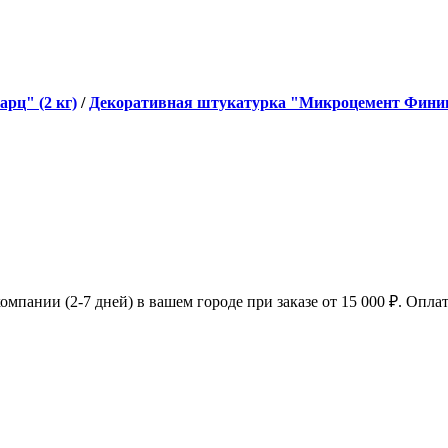
ров
рц" (2 кг)
/
Декоративная штукатурка "Микроцемент Финиш
мпании (2-7 дней) в вашем городе при заказе от 15 000 ₽. Оплат