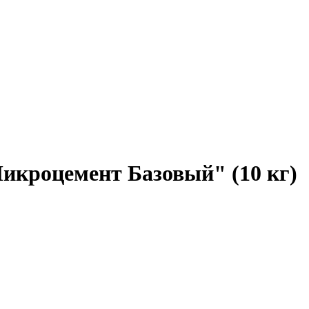
икроцемент Базовый" (10 кг)
Wildberries (лучшая цена)
OZON
Лемана Про