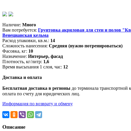
Wildberries (лучшая цена)
OZON
Лемана Про
Магазины партне
Наличие:
Много
Вам потребуется:
Грунтовка акриловая для стен и полов "Ква
Венецианская кельма
Расход упаковки, кв.м.:
14
Сложность нанесения:
Средняя (нужно потренироваться)
Фасовка, кг:
10
Назначение:
Интерьер, фасад
Плотность, кг/литр:
1,6
Время высыхания 1 слоя, час:
12
Доставка и оплата
Бесплатная доставка в регионы
до терминала транспортной ко
оплата по счету для юридических лиц.
Информация по возврату и обмену
Описание