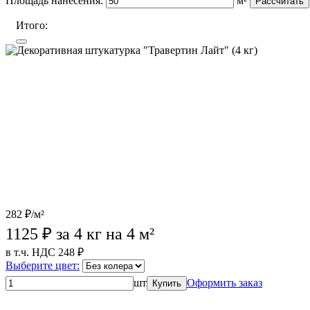
Площадь нанесения:
м²
Рассчитать
Итого:
282 ₽/м²
1125
₽ за 4 кг на 4 м²
в т.ч. НДС 248 ₽
Выберите цвет:
шт
Оформить заказ
Купить
Wildberries (лучшая цена)
OZON
Лемана Про
Магазины партне