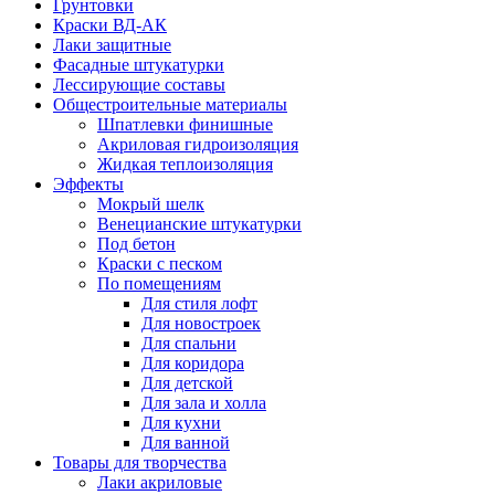
Грунтовки
Краски ВД-АК
Лаки защитные
Фасадные штукатурки
Лессирующие составы
Общестроительные материалы
Шпатлевки финишные
Акриловая гидроизоляция
Жидкая теплоизоляция
Эффекты
Мокрый шелк
Венецианские штукатурки
Под бетон
Краски с песком
По помещениям
Для стиля лофт
Для новостроек
Для спальни
Для коридора
Для детской
Для зала и холла
Для кухни
Для ванной
Товары для творчества
Лаки акриловые