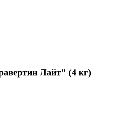
авертин Лайт" (4 кг)
Wildberries (лучшая цена)
OZON
Лемана Про