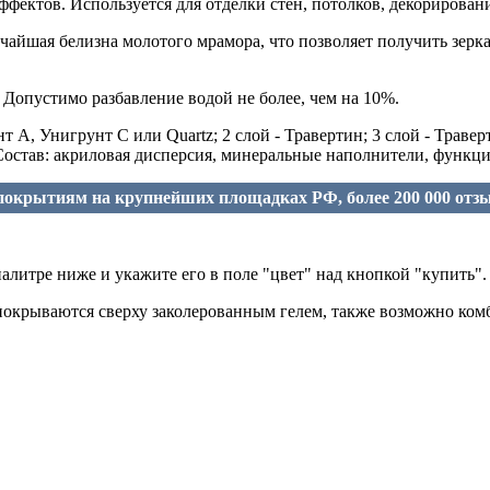
фектов. Используется для отделки стен, потолков, декорирован
айшая белизна молотого мрамора, что позволяет получить зерк
 Допустимо разбавление водой не более, чем на 10%.
А, Унигрунт С или Quartz; 2 слой - Травертин; 3 слой - Траверт
 Состав: акриловая дисперсия, минеральные наполнители, функци
окрытиям на крупнейших площадках РФ, более 200 000 отз
алитре ниже и укажите его в поле "цвет" над кнопкой "купить".
покрываются сверху заколерованным гелем, также возможно комб