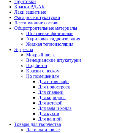
Грунтовки
Краски ВД-АК
Лаки защитные
Фасадные штукатурки
Лессирующие составы
Общестроительные материалы
Шпатлевки финишные
Акриловая гидроизоляция
Жидкая теплоизоляция
Эффекты
Мокрый шелк
Венецианские штукатурки
Под бетон
Краски с песком
По помещениям
Для стиля лофт
Для новостроек
Для спальни
Для коридора
Для детской
Для зала и холла
Для кухни
Для ванной
Товары для творчества
Лаки акриловые