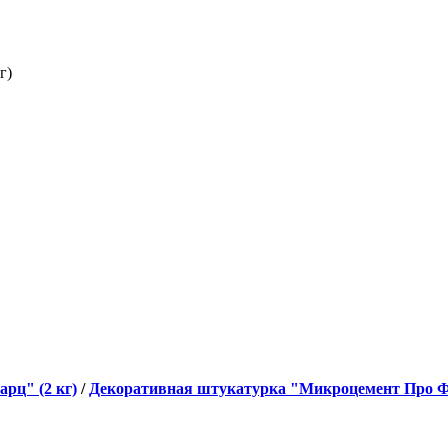
ров
рц" (2 кг)
/
Декоративная штукатурка "Микроцемент Про Ф