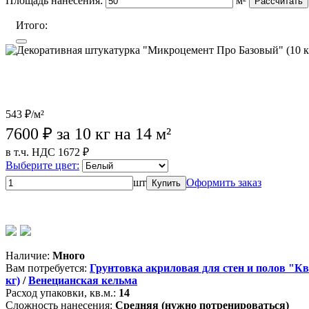
Площадь нанесения:
м²
Рассчитать
Итого:
543 ₽/м²
7600
₽ за 10 кг на 14 м²
в т.ч. НДС 1672 ₽
Выберите цвет:
шт
Оформить заказ
Купить
Wildberries (лучшая цена)
OZON
Лемана Про
Магазины партне
Наличие:
Много
Вам потребуется:
Грунтовка акриловая для стен и полов "Ква
кг)
/
Венецианская кельма
Расход упаковки, кв.м.:
14
Сложность нанесения:
Средняя (нужно потренироваться)