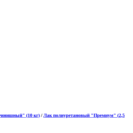
инишный" (10 кг)
/
Лак полиуретановый "Премиум" (2,5