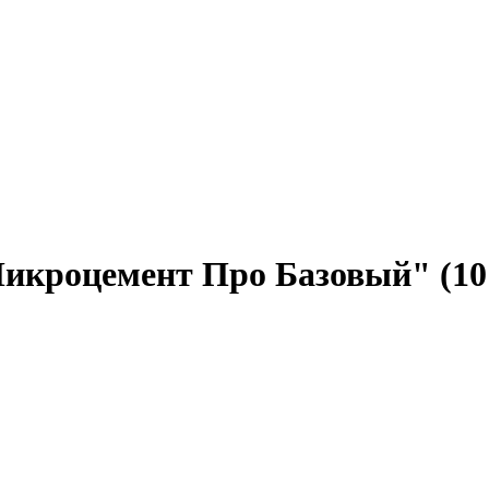
икроцемент Про Базовый" (10
Wildberries (лучшая цена)
OZON
Лемана Про