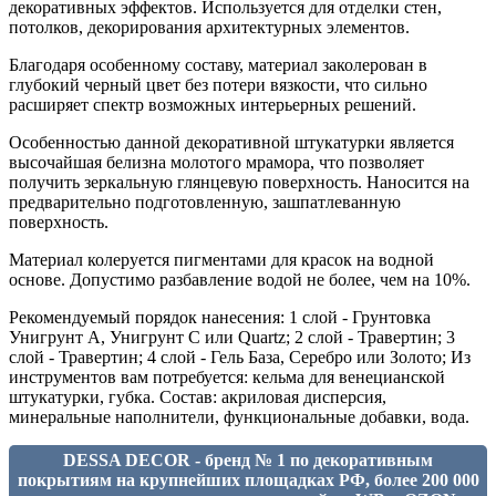
декоративных эффектов. Используется для отделки стен,
потолков, декорирования архитектурных элементов.
Благодаря особенному составу, материал заколерован в
глубокий черный цвет без потери вязкости, что сильно
расширяет спектр возможных интерьерных решений.
Особенностью данной декоративной штукатурки является
высочайшая белизна молотого мрамора, что позволяет
получить зеркальную глянцевую поверхность. Наносится на
предварительно подготовленную, зашпатлеванную
поверхность.
Материал колеруется пигментами для красок на водной
основе. Допустимо разбавление водой не более, чем на 10%.
Рекомендуемый порядок нанесения: 1 слой - Грунтовка
Унигрунт А, Унигрунт С или Quartz; 2 слой - Травертин; 3
слой - Травертин; 4 слой - Гель База, Серебро или Золото; Из
инструментов вам потребуется: кельма для венецианской
штукатурки, губка. Состав: акриловая дисперсия,
минеральные наполнители, функциональные добавки, вода.
DESSA DECOR - бренд № 1 по декоративным
покрытиям на крупнейших площадках РФ, более 200 000