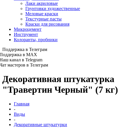
Лаки акриловые
Грунтовки художественные
Меловые краски
Текстурные пасты
Краски для рисования
Микроцемент
Инструмент
Колоранты, пробники
Поддержка в Телеграм
Поддержка в MAX
Наш канал в Telegram
Чат мастеров в Телеграм
Декоративная штукатурка
"Травертин Черный" (7 кг)
Главная
-
Виды
-
Декоративные штукатурки