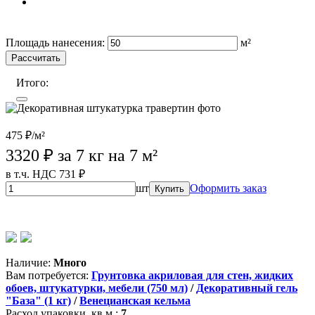
Wildberries (лучшая цена)
OZON
Площадь нанесения:
м²
Рассчитать
Итого:
475 ₽/м²
3320
₽ за 7 кг на 7 м²
в т.ч. НДС 731 ₽
шт
Оформить заказ
Купить
Wildberries (лучшая цена)
OZON
Магазины партнеров
Наличие:
Много
Вам потребуется:
Грунтовка акриловая для стен, жидких
обоев, штукатурки, мебели (750 мл)
/
Декоративный гель
"База" (1 кг)
/
Венецианская кельма
Расход упаковки, кв.м.:
7