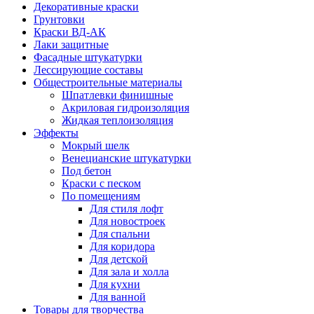
Декоративные краски
Грунтовки
Краски ВД-АК
Лаки защитные
Фасадные штукатурки
Лессирующие составы
Общестроительные материалы
Шпатлевки финишные
Акриловая гидроизоляция
Жидкая теплоизоляция
Эффекты
Мокрый шелк
Венецианские штукатурки
Под бетон
Краски с песком
По помещениям
Для стиля лофт
Для новостроек
Для спальни
Для коридора
Для детской
Для зала и холла
Для кухни
Для ванной
Товары для творчества