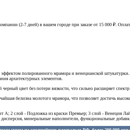
мпании (2-7 дней) в вашем городе при заказе от 15 000 ₽. Оплат
а с эффектом полированного мрамора и венецианской штукатурки
вания архитектурных элементов.
ий черный цвет без потери вязкости, что сильно расширяет спек
айшая белизна молотого мрамора, что позволяет достичь высоко
 А; 2 слой - Подложка из краски Премьер; 3 слой - Венеция Лай
я дисперсия, минеральные наполнители, функциональные добавки
окрытиям на крупнейших площадках РФ, более 200 000 отз