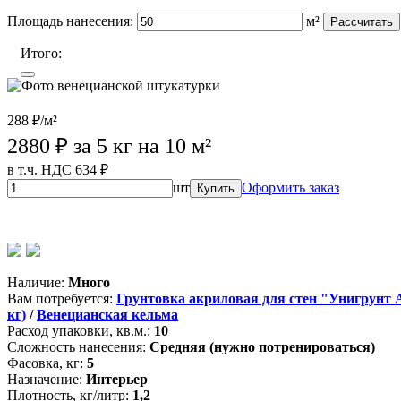
Площадь нанесения:
м²
Рассчитать
Итого:
288 ₽/м²
2880
₽ за 5 кг на 10 м²
в т.ч. НДС 634 ₽
шт
Оформить заказ
Купить
Wildberries (лучшая цена)
OZON
Магазины партнеров
Наличие:
Много
Вам потребуется:
Грунтовка акриловая для стен "Унигрунт А"
кг)
/
Венецианская кельма
Расход упаковки, кв.м.:
10
Сложность нанесения:
Средняя (нужно потренироваться)
Фасовка, кг:
5
Назначение:
Интерьер
Плотность, кг/литр:
1,2