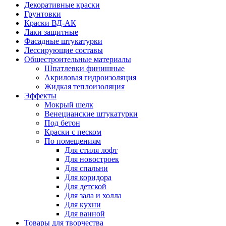
Декоративные краски
Грунтовки
Краски ВД-АК
Лаки защитные
Фасадные штукатурки
Лессирующие составы
Общестроительные материалы
Шпатлевки финишные
Акриловая гидроизоляция
Жидкая теплоизоляция
Эффекты
Мокрый шелк
Венецианские штукатурки
Под бетон
Краски с песком
По помещениям
Для стиля лофт
Для новостроек
Для спальни
Для коридора
Для детской
Для зала и холла
Для кухни
Для ванной
Товары для творчества