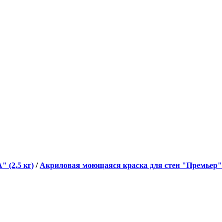
 (2,5 кг)
/
Акриловая моющаяся краска для стен "Премьер" (