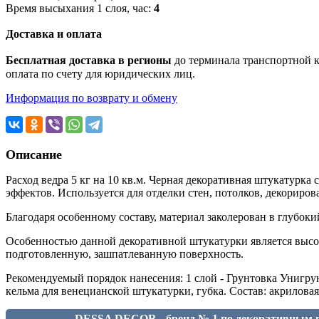
Время высыхания 1 слоя, час:
4
Доставка и оплата
Бесплатная доставка в регионы
до терминала транспортной ко
оплата по счету для юридических лиц.
Информация по возврату и обмену
Описание
Расход ведра 5 кг на 10 кв.м. Черная декоративная штукатурк
эффектов. Используется для отделки стен, потолков, декориро
Благодаря особенному составу, материал заколерован в глубок
Особенностью данной декоративной штукатурки является высоч
подготовленную, зашпатлеванную поверхность.
Рекомендуемый порядок нанесения: 1 слой - Грунтовка Унигрунт
кельма для венецианской штукатурки, губка. Состав: акрилова
DESSA DECOR - бренд № 1 по декоративным п