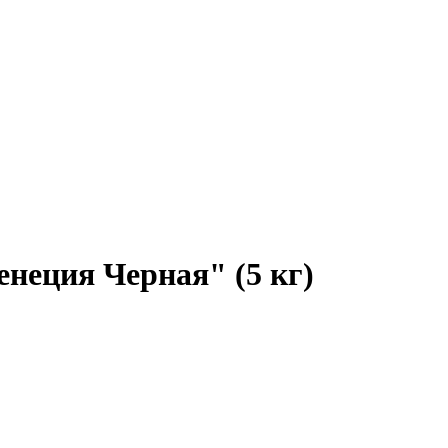
неция Черная" (5 кг)
Wildberries (лучшая цена)
OZON