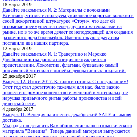
18 марта 2019
Давайте знакомиться № 2: ​​​​​​​Материалы с волокнами
Все знают, что мы используем уникальное короткое волокно в
своей декоративной штукатурке «Стоун», что дает ей
огромные преимущества перед другими материалами на
рынке, но в то же время делает ее неподходящей для создания
различного рода барельефов. Именно такую задачу нам
поставили два наших партнера.
12 марта 2019
Давайте знакомиться № 1: ​​​​​​​Травертино и Марокко
Для большинства данная позиция не нуждается в
представлении. Локомотив, флагман, буквально самый
популярный материал в линейке декоративных покрытий.
25 декабря 2017
Выпуск 12. Итоги 2017. Каталоги готовы. С наступающим!
Этот год стал достаточно тяжелым для нас, было важно
провести огромное количество изменений в материалах, не
нарушая привычного ритма работы производства и всей
дилерской сети.
4 декабря 2017
Выпуск 11. Венеция на извести, декабрьский SALE и зимняя
доставка.
Мы рады представить Вам обновление нашего классического
материала "Венеция". Теперь данный материал выпускается
на основе извести, вместо акриловой дисперсии, что