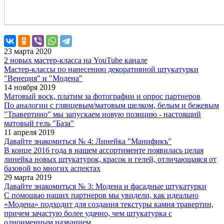
23 марта 2020
2 новых мастер-класса на YouTube канале
Мастер-классы по нанесению декоративной штукатурки
"Венеция" и "Модена"
14 ноября 2019
Матовый воск, платим за фотографии и опрос партнеров
По аналогии с глянцевым/матовым шелком, белым и бежевым
"Травертино" мы запускаем новую позицию - настоящий
матовый гель "База"
11 апреля 2019
Давайте знакомиться № 4: ​​​​​​​Линейка "Манификъ"
В конце 2016 года в нашем ассортименте появилась целая
линейка новых штукатурок, красок и гелей, отличающаяся от
базовой во многих аспектах
29 марта 2019
Давайте знакомиться № 3: ​​​​​​​Модена и фасадные штукатурки
С помощью наших партнеров мы увидели, как идеально
«Модена» подходит для создания текстуры камня травертин,
причем зачастую более удачно, чем штукатурка с
одноименным названием.