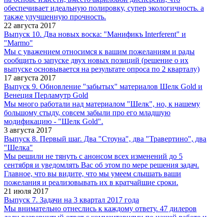
обеспечивает идеальную полировку, супер экологичность. а
также улучшенную прочность.
22 августа 2017
Выпуск 10. Два новых воска: "Манификъ Interferent" и
"Marmo"
Мы с уважением относимся к вашим пожеланиям и рады
сообщить о запуске двух новых позиций (решение о их
выпуске основывается на результате опроса по 2 кварталу)
17 августа 2017
Выпуск 9. Обновление "забытых" материалов Шелк Gold и
Венеция Перламутр Gold
Мы много работали над материалом "Шелк", но, к нашему
большому стыду, совсем забыли про его младшую
модификацию - "Шелк Gold".
3 августа 2017
Выпуск 8. Первый шаг. Два "Стоуна", два "Травертино", два
"Шелка"
Мы решили не тянуть с анонсом всех изменений до 5
сентября и уведомлять Вас об этом по мере решения задач.
Главное, что вы видите, что мы умеем слышать ваши
пожелания и реализовывать их в кратчайшие сроки.
21 июля 2017
Выпуск 7. Задачи на 3 квартал 2017 года
Мы внимательно отнеслись к каждому ответу. 47 дилеров