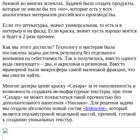
базовой во многих аспектах. Задачей было создать продукты,
которые не имели бы тех «но», которые есть у всех
аналогичных материалов российского производства.
Если это штукатурка, значит универсальная, то есть и в
интерьер и на фасад. Если краска, значит пусть хорошо моется
и будет в 2 раза прочнее.
Как мы этого достигли? Технологу и мастерам была
поставлена задача достичь результата без отдельного
внимания на себестоимость. Так и получилось, вместо одного
вида связующего – два, и акриловая и резиновая. Вместо
мраморной пыли микросферы самой маленькой фракции, что
мы смогли найти.
Многие дилеры ценят краску «Сахара» за ее наполненность и
возможность создавать мелкофактурные текстуры, при этом
«Сахара» не может похвастаться такой прочностью без
дополнительного нанесения «Унилака». Для решения задачи
мы создали абсолютно новый состав
«Iridescent»
, который
является перламутровой модельной массой, прочной, готовой
к созданию уникальных текстур.