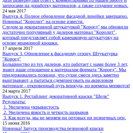
дали развернутый ответ с комментариями по нашей работе и
запросами на доработку материалов, а также создание новых.
24 мая 2017
Выпуск 4. Полное обновление фасадной линейки завершено.
Новинка! "Королит" на основе извести.
Следом за декоративной штукатуркой "Короед" мы обновили
достаточно популярный у дилеров материал "Королит",
который представляет собой камешковую штукатурку на
основе мраморной крошки.
17 апреля 2017
Выпуск 3. Обновление к фасадному сезону. Штукатурка
"Короед"
Большинство из тех дилеров, кто работает с нами более 3 лет,
знают наше отношение к материалам формата "Короед". Мы
придерживались позиции, что сухие смеси здесь заметно
выигрывают, а пытаться сдемпинговать на акриловом
материале - откровенный путь вникуда, но времена меняются!
24 марта 2017
Выпуск 1. Рестайлинг декоративной краски "Шелк"
Результаты:
1. Увеличена укрывистость
2. Увеличена яркость и четкость разрывов
3. Как всегда, мы не меняем ни оптовых ни розничных цен.
15 июня 2016
Новинка! Запуск производства резиновой краски