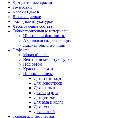
Декоративные краски
Грунтовки
Краски ВД-АК
Лаки защитные
Фасадные штукатурки
Лессирующие составы
Общестроительные материалы
Шпатлевки финишные
Акриловая гидроизоляция
Жидкая теплоизоляция
Эффекты
Мокрый шелк
Венецианские штукатурки
Под бетон
Краски с песком
По помещениям
Для стиля лофт
Для новостроек
Для спальни
Для коридора
Для детской
Для зала и холла
Для кухни
Для ванной
Товары для творчества