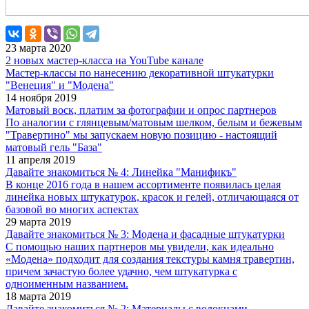
23 марта 2020
2 новых мастер-класса на YouTube канале
Мастер-классы по нанесению декоративной штукатурки
"Венеция" и "Модена"
14 ноября 2019
Матовый воск, платим за фотографии и опрос партнеров
По аналогии с глянцевым/матовым шелком, белым и бежевым
"Травертино" мы запускаем новую позицию - настоящий
матовый гель "База"
11 апреля 2019
Давайте знакомиться № 4: ​​​​​​​Линейка "Манификъ"
В конце 2016 года в нашем ассортименте появилась целая
линейка новых штукатурок, красок и гелей, отличающаяся от
базовой во многих аспектах
29 марта 2019
Давайте знакомиться № 3: ​​​​​​​Модена и фасадные штукатурки
С помощью наших партнеров мы увидели, как идеально
«Модена» подходит для создания текстуры камня травертин,
причем зачастую более удачно, чем штукатурка с
одноименным названием.
18 марта 2019
Давайте знакомиться № 2: ​​​​​​​Материалы с волокнами