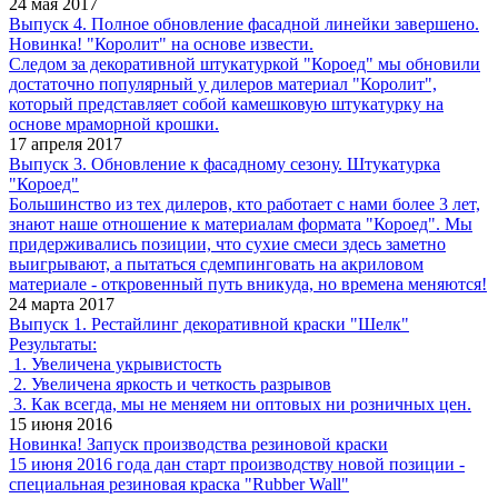
24 мая 2017
Выпуск 4. Полное обновление фасадной линейки завершено.
Новинка! "Королит" на основе извести.
Следом за декоративной штукатуркой "Короед" мы обновили
достаточно популярный у дилеров материал "Королит",
который представляет собой камешковую штукатурку на
основе мраморной крошки.
17 апреля 2017
Выпуск 3. Обновление к фасадному сезону. Штукатурка
"Короед"
Большинство из тех дилеров, кто работает с нами более 3 лет,
знают наше отношение к материалам формата "Короед". Мы
придерживались позиции, что сухие смеси здесь заметно
выигрывают, а пытаться сдемпинговать на акриловом
материале - откровенный путь вникуда, но времена меняются!
24 марта 2017
Выпуск 1. Рестайлинг декоративной краски "Шелк"
Результаты:
1. Увеличена укрывистость
2. Увеличена яркость и четкость разрывов
3. Как всегда, мы не меняем ни оптовых ни розничных цен.
15 июня 2016
Новинка! Запуск производства резиновой краски
15 июня 2016 года дан старт производству новой позиции -
специальная резиновая краска "Rubber Wall"