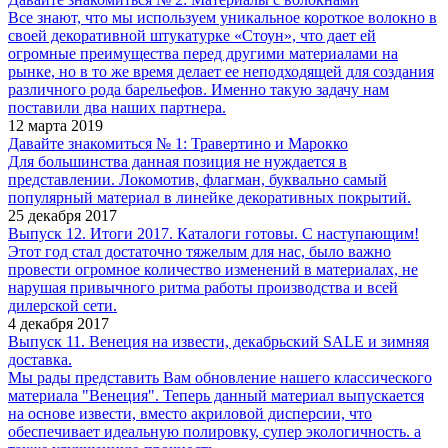
Все знают, что мы используем уникальное короткое волокно в
своей декоративной штукатурке «Стоун», что дает ей
огромные преимущества перед другими материалами на
рынке, но в то же время делает ее неподходящей для создания
различного рода барельефов. Именно такую задачу нам
поставили два наших партнера.
12 марта 2019
Давайте знакомиться № 1: ​​​​​​​Травертино и Марокко
Для большинства данная позиция не нуждается в
представлении. Локомотив, флагман, буквально самый
популярный материал в линейке декоративных покрытий.
25 декабря 2017
Выпуск 12. Итоги 2017. Каталоги готовы. С наступающим!
Этот год стал достаточно тяжелым для нас, было важно
провести огромное количество изменений в материалах, не
нарушая привычного ритма работы производства и всей
дилерской сети.
4 декабря 2017
Выпуск 11. Венеция на извести, декабрьский SALE и зимняя
доставка.
Мы рады представить Вам обновление нашего классического
материала "Венеция". Теперь данный материал выпускается
на основе извести, вместо акриловой дисперсии, что
обеспечивает идеальную полировку, супер экологичность. а