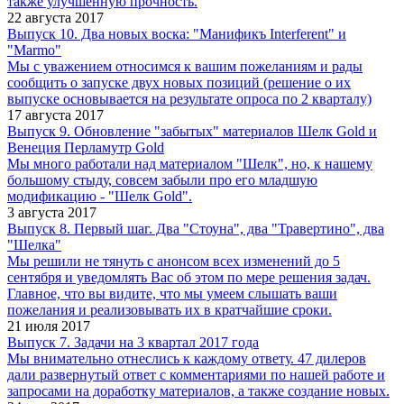
также улучшенную прочность.
22 августа 2017
Выпуск 10. Два новых воска: "Манификъ Interferent" и
"Marmo"
Мы с уважением относимся к вашим пожеланиям и рады
сообщить о запуске двух новых позиций (решение о их
выпуске основывается на результате опроса по 2 кварталу)
17 августа 2017
Выпуск 9. Обновление "забытых" материалов Шелк Gold и
Венеция Перламутр Gold
Мы много работали над материалом "Шелк", но, к нашему
большому стыду, совсем забыли про его младшую
модификацию - "Шелк Gold".
3 августа 2017
Выпуск 8. Первый шаг. Два "Стоуна", два "Травертино", два
"Шелка"
Мы решили не тянуть с анонсом всех изменений до 5
сентября и уведомлять Вас об этом по мере решения задач.
Главное, что вы видите, что мы умеем слышать ваши
пожелания и реализовывать их в кратчайшие сроки.
21 июля 2017
Выпуск 7. Задачи на 3 квартал 2017 года
Мы внимательно отнеслись к каждому ответу. 47 дилеров
дали развернутый ответ с комментариями по нашей работе и
запросами на доработку материалов, а также создание новых.