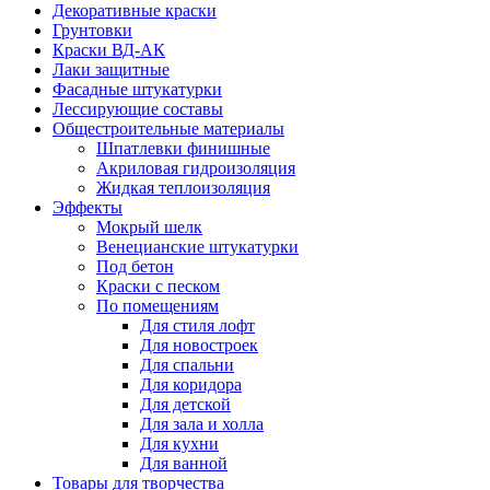
Декоративные краски
Грунтовки
Краски ВД-АК
Лаки защитные
Фасадные штукатурки
Лессирующие составы
Общестроительные материалы
Шпатлевки финишные
Акриловая гидроизоляция
Жидкая теплоизоляция
Эффекты
Мокрый шелк
Венецианские штукатурки
Под бетон
Краски с песком
По помещениям
Для стиля лофт
Для новостроек
Для спальни
Для коридора
Для детской
Для зала и холла
Для кухни
Для ванной
Товары для творчества